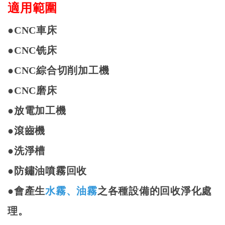
適用範圍
●
CNC
車床
●
CNC
铣床
●
CNC
綜合切削加工機
●
CNC
磨床
●
放電加工機
●
滾齒機
●
洗淨槽
●
防鏽油噴霧回收
●
會產生
水霧、油霧
之各種設備的回收淨化處
理。