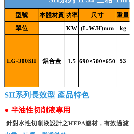
型號
本體材質
功率
尺寸
重量
單位
KW
(L.W.H)mm
kg
LG-300SH
53
鋁合金
1.5
690×500×650
SH
系列長效型
產品特色
●
半油性切削液專用
針對水性切削液設計之
HEPA
濾材，有效過濾