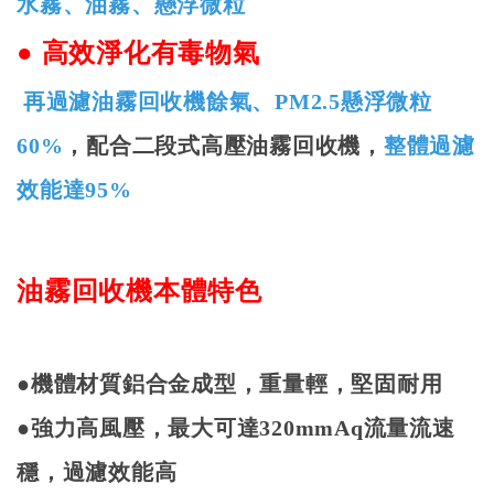
水霧、油霧、懸浮微粒
●
高效淨化有毒物氣
再過濾油霧回收機餘氣、
PM2.5
懸浮微粒
60%
，配合二段式高壓油霧回收機，
整體過濾
效能達
95%
油霧回收機本體特色
●機體材質鋁合金成型，重量輕，堅固耐用
●強力高風壓，最大可達
320mmAq
流量流速
穩，過濾效能高