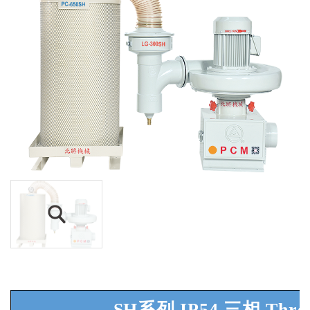
SH系列
IP54
三相
Thre