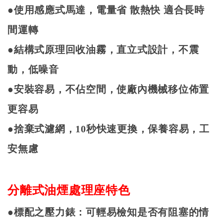
●使用感應式馬達，電量省
散熱快
適合長時
間運轉
●結構式原理回收油霧，直立式設計，不震
動，低噪音
●安裝容易，不佔空間，使廠內機械移位佈置
更容易
●捨棄式濾網，
10
秒快速更換，保養容易，工
安無慮
分離式油煙處理座特色
●標配之壓力錶：可輕易檢知是否有阻塞的情