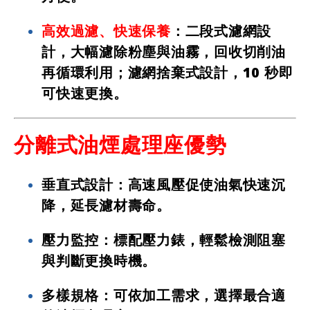
高效過濾、快速保養
：二段式濾網設
計，大幅濾除粉塵與油霧，回收切削油
再循環利用；濾網捨棄式設計，10 秒即
可快速更換。
分離式油煙處理座優勢
垂直式設計
：高速風壓促使油氣快速沉
降，延長濾材壽命。
壓力監控
：標配壓力錶，輕鬆檢測阻塞
與判斷更換時機。
多樣規格
：可依加工需求，選擇最合適