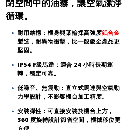
閉空間中的油霧，讓空氣潔淨
循環。
耐用結構
：機身與葉輪採高強度
鋁合金
製造，耐異物衝擊，比一般鈑金產品更
堅固。
IP54 F級馬達
：適合 24 小時長期運
轉，穩定可靠。
低噪音、無震動
：直立式馬達與空氣動
力學設計，不影響機台加工精度。
安裝彈性
：可直接安裝於機台上方，
360 度旋轉設計節省空間，機械移位更
方便。