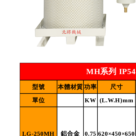
MH系列
IP5
型號
本體材質
功率
尺寸
單位
KW
(L.W.H)mm
LG-250MH
鋁合金
0.75
620×450×650