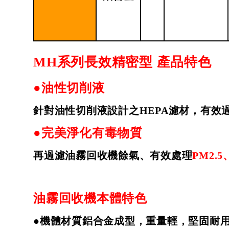
MH
系列長效精密型
產品特色
●油性切削液
針對油性切削液設計之
HEPA
濾材，有效
●完美淨化有毒物質
再過濾油霧回收機餘氣、有效處理
PM2.5
油霧回收機本體特色
●機體材質鋁合金成型，重量輕，堅固耐