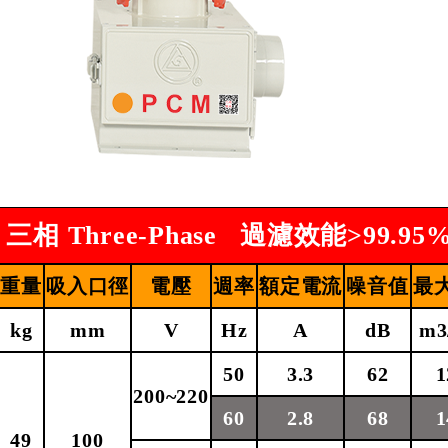
4
三相
Three-Phase
過濾效能>99.95
重量
吸入口徑
電壓
週率
額定電流
噪音值
最
kg
mm
V
Hz
A
dB
m3
50
3.3
62
1
200~220
60
2.8
68
1
49
100