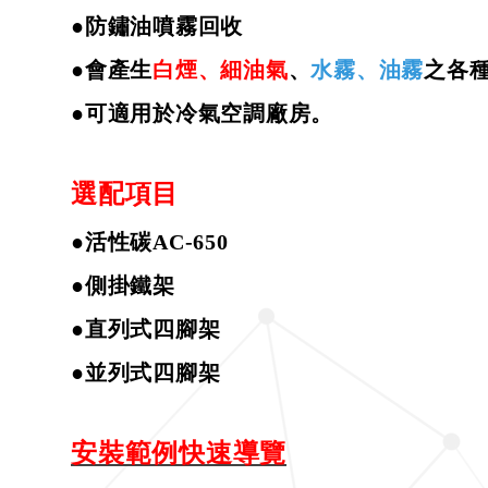
●
防鏽油噴霧回收
●
會產生
白煙、細油氣
、
水霧、油霧
之各
●
可適用於冷氣空調廠房。
選配項目
●活性碳
AC-650
●側掛鐵架
●直列式四腳架
●並列式四腳架
安裝範例快速導覽