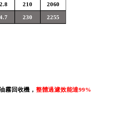
2.8
210
2060
4.7
230
2255
油霧回收機，
整體過濾效能達
99%