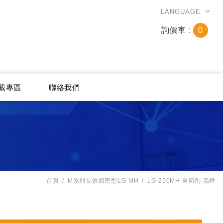
LANGUAGE
詢價車 :
0
載專區
聯絡我們
首頁
M系列長效精密型LG-MH
LG-250MH 重切削 高煙