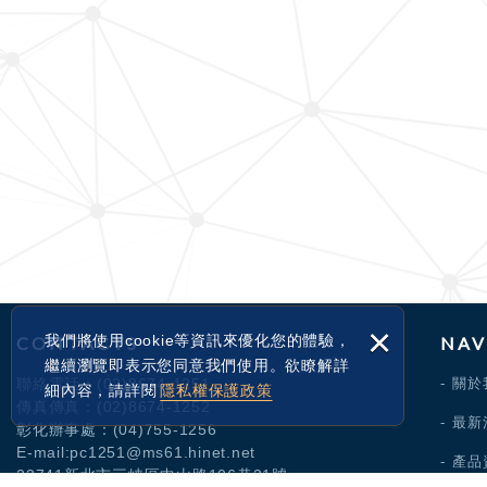
×
我們將使用cookie等資訊來優化您的體驗，
CONTACTS
NAV
繼續瀏覽即表示您同意我們使用。欲瞭解詳
聯絡電話：
(02)8674-1251
關於
細內容，請詳閱
隱私權保護政策
傳真傳真：(02)8674-1252
最新
彰化辦事處：
(04)755-1256
E-mail:pc1251@ms61.hinet.net
產品
23741新北市三峽區中山路106巷31號