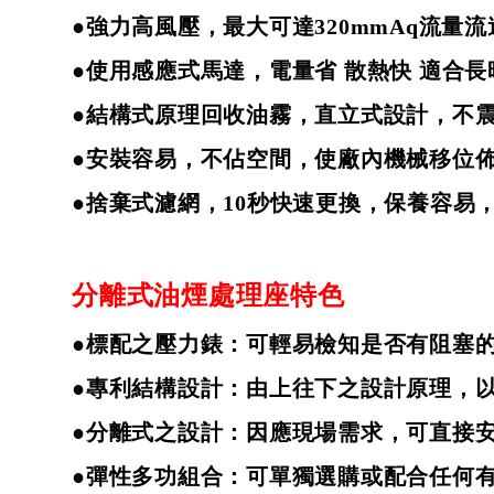
●強力高風壓，最大可達
320mmAq
流量流
●使用感應式馬達，電量省
散熱快
適合長
●結構式原理回收油霧，直立式設計，不
●安裝容易，不佔空間，使廠內機械移位
●捨棄式濾網，
10
秒快速更換，保養容易
分離式油煙處理座特色
●標配之壓力錶：可輕易檢知是否有阻塞
●專利結構設計：由上往下之設計原理，
●分離式之設計：因應現場需求，可直接
●彈性多功組合：可單獨選購或配合任何