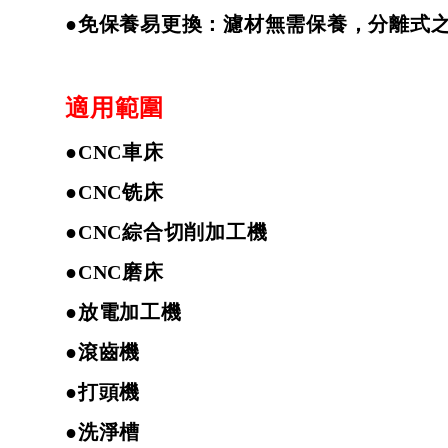
●免保養易更換：濾材無需保養，分離式
適用範圍
●
CNC
車床
●
CNC
铣床
●
CNC
綜合切削加工機
●
CNC
磨床
●
放電加工機
●
滾齒機
●打頭機
●
洗淨槽