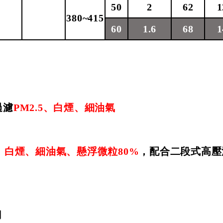
50
2
62
1
380~415
60
1.6
68
1
過濾
PM2.5
、白煙、細油氣
、白煙、細油氣、懸浮微粒
80%
，配合二段式高壓
用