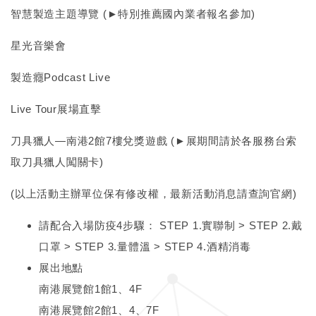
智慧製造主題導覽 (►特別推薦國內業者報名參加)
星光音樂會
製造癮Podcast Live
Live Tour展場直擊
刀具獵人—南港2館7樓兌獎遊戲 (►展期間請於各服務台索
取刀具獵人闖關卡)
(以上活動主辦單位保有修改權，最新活動消息請查詢官網)
請配合入場防疫4步驟： STEP 1.實聯制 > STEP 2.戴
口罩 > STEP 3.量體溫 > STEP 4.酒精消毒
展出地點
南港展覽館1館1、4F
南港展覽館2館1、4、7F